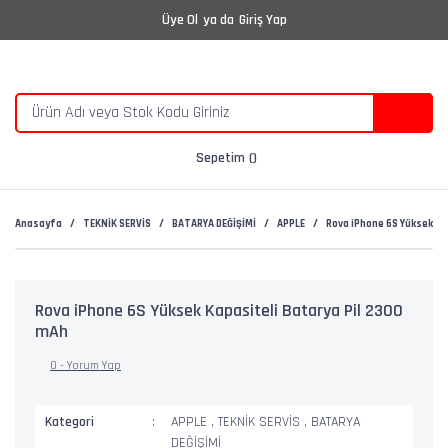
Üye Ol
ya da
Giriş Yap
Sepetim
Anasayfa
TEKNİK SERVİS
BATARYA DEĞİŞİMİ
APPLE
Rova iPhone 6S Yüksek Ka
Rova iPhone 6S Yüksek Kapasiteli Batarya Pil 2300
mAh
0 - Yorum Yap
Kategori
APPLE
,
TEKNİK SERVİS
,
BATARYA
DEĞİŞİMİ