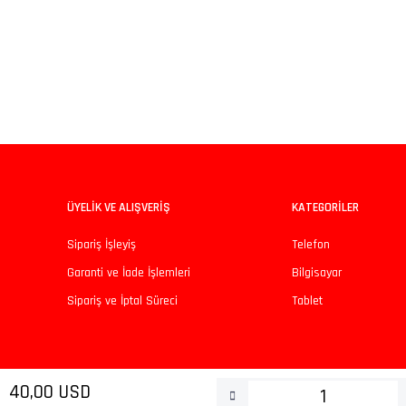
iz gördüğünüz noktaları öneri formunu kullanarak tarafımıza iletebilirsiniz.
Bu ürüne ilk yorumu siz yapın!
Yorum Yaz
ÜYELİK VE ALIŞVERİŞ
KATEGORİLER
Sipariş İşleyiş
Telefon
Garanti ve İade İşlemleri
Bilgisayar
Sipariş ve İptal Süreci
Tablet
Gönder
40,00 USD