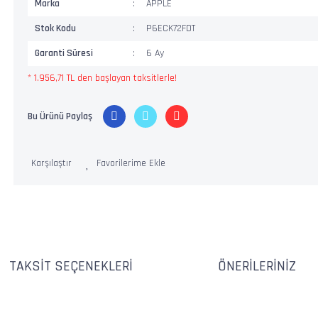
Marka
APPLE
Stok Kodu
P6ECK72FDT
Garanti Süresi
6 Ay
* 1.956,71 TL den başlayan taksitlerle!
Bu Ürünü Paylaş
Karşılaştır
TAKSIT SEÇENEKLERI
ÖNERILERINIZ