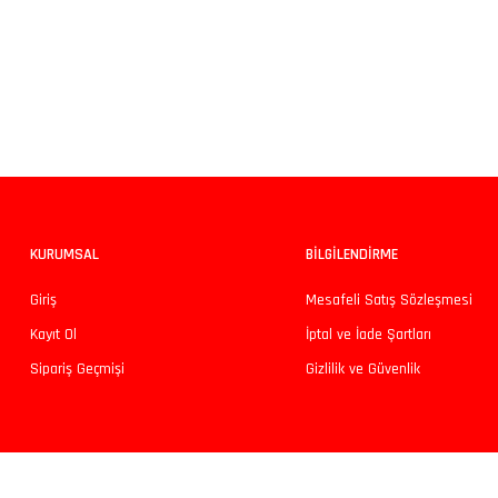
Bu ürünün fiyat bilgisi, resim, ürün açıklamalarında ve diğer konularda yeters
Görüş ve önerileriniz için teşekkür ederiz.
Ürün resmi kalitesiz, bozuk veya görüntülenemiyor.
Ürün açıklamasında eksik bilgiler bulunuyor.
Ürün bilgilerinde hatalar bulunuyor.
KURUMSAL
BİLGİLENDİRME
Ürün fiyatı diğer sitelerden daha pahalı.
Giriş
Mesafeli Satış Sözleşmesi
Bu ürüne benzer farklı alternatifler olmalı.
Kayıt Ol
İptal ve İade Şartları
Sipariş Geçmişi
Gizlilik ve Güvenlik