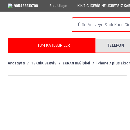
905488610700
Bize Ulaşın
K.K.T.C İÇERİSİNE ÜCRETSİZ KA
TÜM KATEGORİLER
TELEFON
Anasayfa
TEKNİK SERVİS
EKRAN DEĞİŞİMİ
iPhone 7 plus Ekra