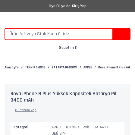
Üye Ol
ya da
Giriş Yap
Sepetim
Anasayfa
TEKNİK SERVİS
BATARYA DEĞİŞİMİ
APPLE
Rova iPhone 8 Plus Yükse
Rova iPhone 8 Plus Yüksek Kapasiteli Batarya Pil
3400 mAh
0 - Yorum Yap
Kategori
APPLE
,
TEKNİK SERVİS
,
BATARYA
DEĞİŞİMİ