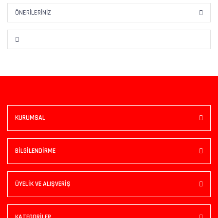
ÖNERILERINIZ
KURUMSAL
BİLGİLENDİRME
ÜYELİK VE ALIŞVERİŞ
KATEGORİLER