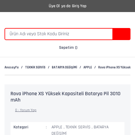
Üye Ol
ya da
Giriş Yap
Sepetim
Anasayfa
TEKNİK SERVİS
BATARYA DEĞİŞİMİ
APPLE
Rova iPhone XS Yüksek Ka
Rova iPhone XS Yüksek Kapasiteli Batarya Pil 3010
mAh
0 - Yorum Yap
Kategori
APPLE
,
TEKNİK SERVİS
,
BATARYA
DEĞİŞİMİ