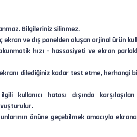
anmaz. Bilgileriniz silinmez.
 ekran ve dış panelden oluşan orjinal ürün kull
kunmatik hızı - hassasiyeti ve ekran parlakl
kranı dilediğiniz kadar test etme, herhangi b
 ilgili kullanıcı hatası dışında karşılaşıl
vuşturulur.
runlarının önüne geçebilmek amacıyla ekrana