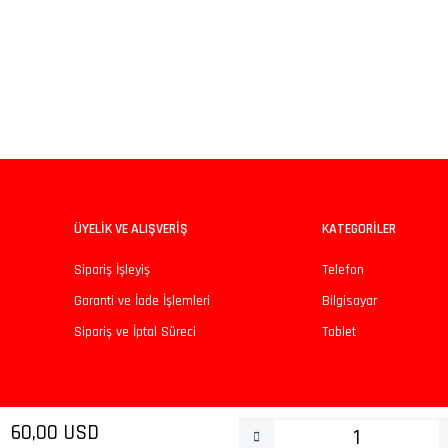
iz gördüğünüz noktaları öneri formunu kullanarak tarafımıza iletebilirsiniz.
Bu ürüne ilk yorumu siz yapın!
Yorum Yaz
ÜYELİK VE ALIŞVERİŞ
KATEGORİLER
Sipariş İşleyiş
Telefon
Garanti ve İade İşlemleri
Bilgisayar
Sipariş ve İptal Süreci
Tablet
Gönder
60,00 USD