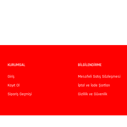
Bu ürünün fiyat bilgisi, resim, ürün açıklamalarında ve diğer konularda yeters
Görüş ve önerileriniz için teşekkür ederiz.
Ürün resmi kalitesiz, bozuk veya görüntülenemiyor.
Ürün açıklamasında eksik bilgiler bulunuyor.
Ürün bilgilerinde hatalar bulunuyor.
KURUMSAL
BİLGİLENDİRME
Ürün fiyatı diğer sitelerden daha pahalı.
Giriş
Mesafeli Satış Sözleşmesi
Bu ürüne benzer farklı alternatifler olmalı.
Kayıt Ol
İptal ve İade Şartları
Sipariş Geçmişi
Gizlilik ve Güvenlik