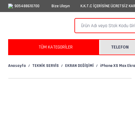
905488610700
Bize Ulaşın
K.K.T.C İÇERİSİNE ÜCRETSİZ KA
TÜM KATEGORİLER
TELEFON
Anasayfa
TEKNİK SERVİS
EKRAN DEĞİŞİMİ
iPhone XS Max Ekra