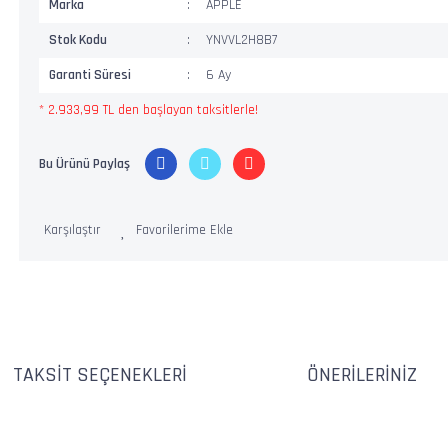
Marka
APPLE
Stok Kodu
YNVVL2H8B7
Garanti Süresi
6 Ay
* 2.933,99 TL den başlayan taksitlerle!
Bu Ürünü Paylaş
Karşılaştır
TAKSIT SEÇENEKLERI
ÖNERILERINIZ