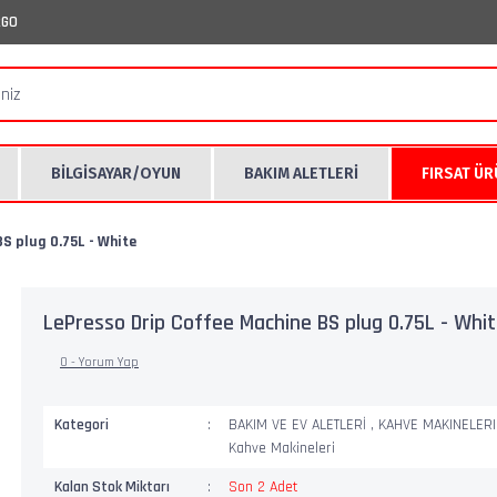
RGO
BİLGİSAYAR/OYUN
BAKIM ALETLERİ
FIRSAT Ü
S plug 0.75L - White
LePresso Drip Coffee Machine BS plug 0.75L - Whi
0 - Yorum Yap
Kategori
BAKIM VE EV ALETLERİ
,
KAHVE MAKINELER
Kahve Makineleri
Kalan Stok Miktarı
Son 2 Adet