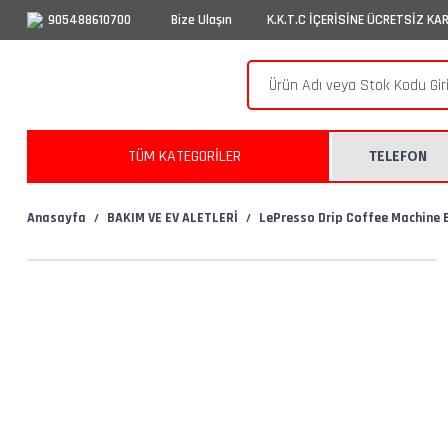
905488610700
Bize Ulaşın
K.K.T.C İÇERİSİNE ÜCRETSİZ KA
TÜM KATEGORİLER
TELEFON
Anasayfa
BAKIM VE EV ALETLERİ
LePresso Drip Coffee Machine B