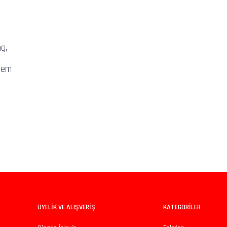
g,
stem
iz gördüğünüz noktaları öneri formunu kullanarak tarafımıza iletebilirsiniz.
Bu ürüne ilk yorumu siz yapın!
Yorum Yaz
ÜYELİK VE ALIŞVERİŞ
KATEGORİLER