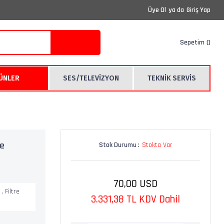
Üye Ol
ya da
Giriş Yap
Sepetim
RÜNLER
SES/TELEVİZYON
TEKNİK SERVİS
te
Stok Durumu :
Stokta Var
70,00 USD
I
,
Filtre
3.331,38 TL KDV Dahil