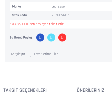
Marka
Lepresso
Stok Kodu
PCZBD9PD7U
* 3.422,99 TL den başlayan taksitlerle!
Bu Ürünü Paylaş
Karşılaştır
TAKSIT SEÇENEKLERI
ÖNERILERINIZ