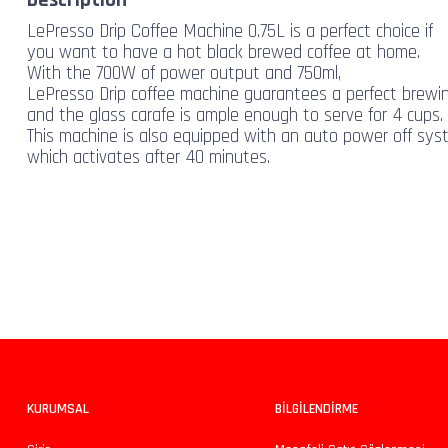
LePresso Drip Coffee Machine 0.75L is a perfect choice if
you want to have a hot black brewed coffee at home.
With the 700W of power output and 750ml,
LePresso Drip coffee machine guarantees a perfect brewin
and the glass carafe is ample enough to serve for 4 cups.
This machine is also equipped with an auto power off sy
which activates after 40 minutes.
Bu ürünün fiyat bilgisi, resim, ürün açıklamalarında ve diğer konularda yeters
Görüş ve önerileriniz için teşekkür ederiz.
Ürün resmi kalitesiz, bozuk veya görüntülenemiyor.
Ürün açıklamasında eksik bilgiler bulunuyor.
Ürün bilgilerinde hatalar bulunuyor.
KURUMSAL
BİLGİLENDİRME
Ürün fiyatı diğer sitelerden daha pahalı.