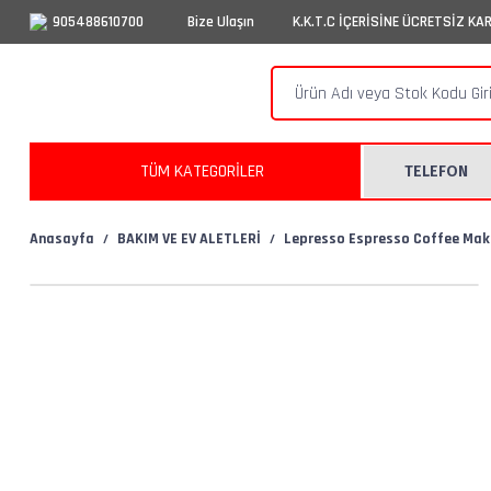
905488610700
Bize Ulaşın
K.K.T.C İÇERİSİNE ÜCRETSİZ KA
TÜM KATEGORİLER
TELEFON
Anasayfa
BAKIM VE EV ALETLERİ
Lepresso Espresso Coffee Make