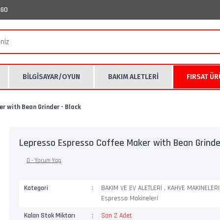
RGO
BİLGİSAYAR/OYUN
BAKIM ALETLERİ
FIRSAT Ü
r with Bean Grinder - Black
Lepresso Espresso Coffee Maker with Bean Grinder
0 - Yorum Yap
Kategori
BAKIM VE EV ALETLERİ
,
KAHVE MAKINELER
Espresso Makineleri
Kalan Stok Miktarı
Son 2 Adet