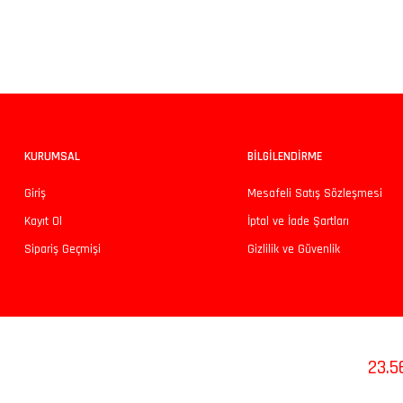
Bu ürünün fiyat bilgisi, resim, ürün açıklamalarında ve diğer konularda yeters
Görüş ve önerileriniz için teşekkür ederiz.
Ürün resmi kalitesiz, bozuk veya görüntülenemiyor.
Ürün açıklamasında eksik bilgiler bulunuyor.
Ürün bilgilerinde hatalar bulunuyor.
KURUMSAL
BİLGİLENDİRME
Ürün fiyatı diğer sitelerden daha pahalı.
Giriş
Mesafeli Satış Sözleşmesi
Bu ürüne benzer farklı alternatifler olmalı.
Kayıt Ol
İptal ve İade Şartları
Sipariş Geçmişi
Gizlilik ve Güvenlik
Sosyal Medyada Bizi Takip Edin
23.5