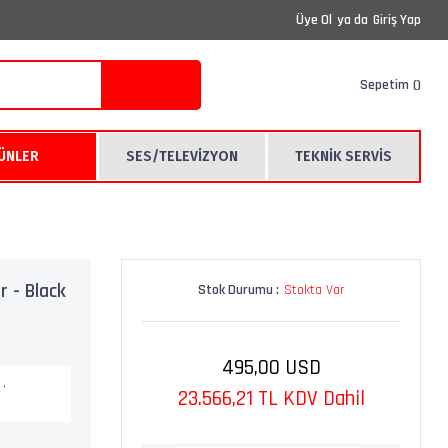
Üye Ol
ya da
Giriş Yap
Sepetim
RÜNLER
SES/TELEVİZYON
TEKNİK SERVİS
 - Black
Stok Durumu :
Stokta Var
495,00 USD
I
,
23.566,21 TL KDV Dahil