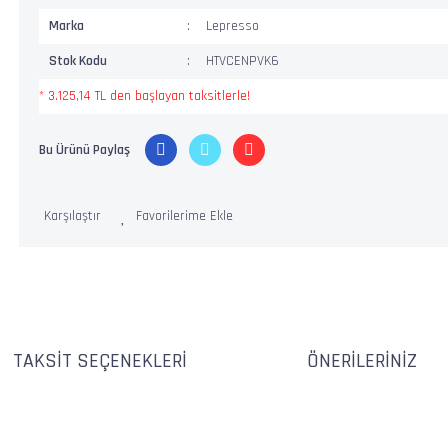
Marka
Lepresso
Stok Kodu
HTVCENPVK6
* 3.125,14 TL den başlayan taksitlerle!
Bu Ürünü Paylaş
Karşılaştır
TAKSIT SEÇENEKLERI
ÖNERILERINIZ