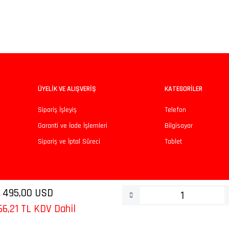
iz gördüğünüz noktaları öneri formunu kullanarak tarafımıza iletebilirsiniz.
Bu ürüne ilk yorumu siz yapın!
Yorum Yaz
ÜYELİK VE ALIŞVERİŞ
KATEGORİLER
Sipariş İşleyiş
Telefon
Garanti ve İade İşlemleri
Bilgisayar
Sipariş ve İptal Süreci
Tablet
Gönder
495,00 USD
66,21 TL KDV Dahil