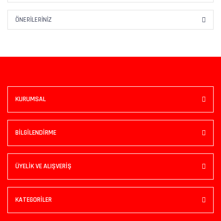
ÖNERILERINIZ
KURUMSAL
BİLGİLENDİRME
ÜYELİK VE ALIŞVERİŞ
KATEGORİLER