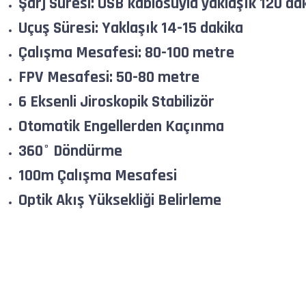
Şarj Süresi: USB kablosuyla yaklaşık 120 da
Uçuş Süresi: Yaklaşık 14-15 dakika
Çalışma Mesafesi: 80-100 metre
FPV Mesafesi: 50-80 metre
6 Eksenli Jiroskopik Stabilizör
Otomatik Engellerden Kaçınma
360° Döndürme
100m Çalışma Mesafesi
Optik Akış Yüksekliği Belirleme
Bu ürünün fiyat bilgisi, resim, ürün açıklamalarında ve diğer konularda yeters
Görüş ve önerileriniz için teşekkür ederiz.