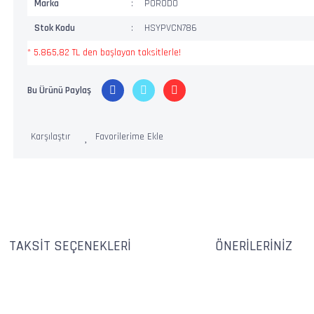
Marka
PORODO
Stok Kodu
HSYPVCN786
* 5.865,82 TL den başlayan taksitlerle!
Bu Ürünü Paylaş
Karşılaştır
TAKSIT SEÇENEKLERI
ÖNERILERINIZ