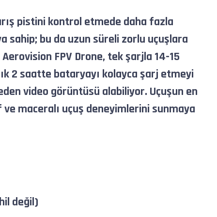
rış pistini kontrol etmede daha fazla
 sahip; bu da uzun süreli zorlu uçuşlara
 Aerovision FPV Drone, tek şarjla 14-15
şık 2 saatte bataryayı kolayca şarj etmeyi
den video görüntüsü alabiliyor. Uçuşun en
if ve maceralı uçuş deneyimlerini sunmaya
il değil)