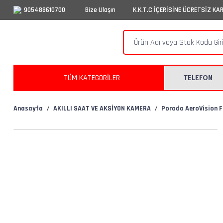
905488610700
Bize Ulaşın
K.K.T.C İÇERİSİNE ÜCRETSİZ KA
TÜM KATEGORİLER
TELEFON
Anasayfa
AKILLI SAAT VE AKSİYON KAMERA
Porodo AeroVision F