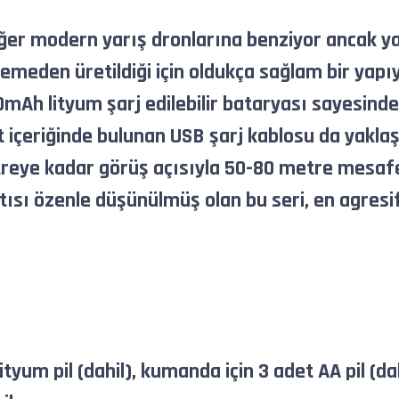
ğer modern yarış dronlarına benziyor ancak ya
eden üretildiği için oldukça sağlam bir yapıya
0mAh lityum şarj edilebilir bataryası sayesinde
t içeriğinde bulunan USB şarj kablosu da yakla
treye kadar görüş açısıyla 50-80 metre mesafe
tısı özenle düşünülmüş olan bu seri, en agres
tyum pil (dahil), kumanda için 3 adet AA pil (dah