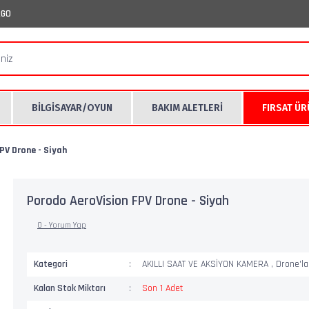
RGO
BİLGİSAYAR/OYUN
BAKIM ALETLERİ
FIRSAT Ü
PV Drone - Siyah
Porodo AeroVision FPV Drone - Siyah
0 - Yorum Yap
Kategori
AKILLI SAAT VE AKSİYON KAMERA
,
Drone'la
Kalan Stok Miktarı
Son 1 Adet