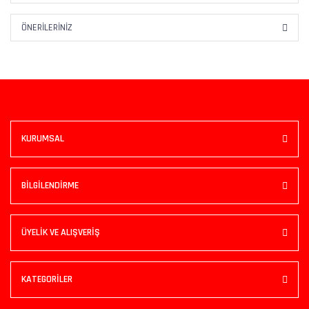
ÖNERILERINIZ
KURUMSAL
BİLGİLENDİRME
ÜYELİK VE ALIŞVERİŞ
KATEGORİLER