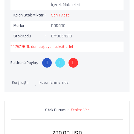
İçecek Makineleri
Kalan Stok Miktarı
Son 1 Adet
Marka
PORODO
Stok Kodu
E7YJC5NST8
* 1.767,76 TL den başlayan taksitlerle!
Bu Ürünü Paylaş
Karşılaştır
Stok Durumu :
Stokta Var
280,00 USD