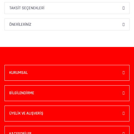
TAKSIT SEÇENEKLERI
ÖNERILERINIZ
KURUMSAL
BİLGİLENDİRME
ÜYELİK VE ALIŞVERİŞ
KATEGORİLER