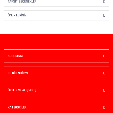
TAKSIT SEÇENEKLERI
ÖNERILERINIZ
KURUMSAL
BİLGİLENDİRME
ÜYELİK VE ALIŞVERİŞ
KATEGORİLER