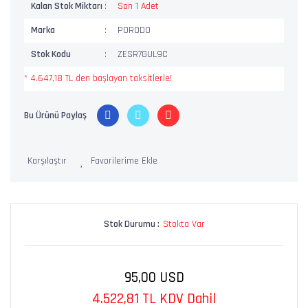
Kalan Stok Miktarı
Son 1 Adet
Marka
PORODO
Stok Kodu
ZESR7GUL9C
* 4.647,18 TL den başlayan taksitlerle!
Bu Ürünü Paylaş
Karşılaştır
Stok Durumu :
Stokta Var
95,00 USD
4.522,81 TL KDV Dahil