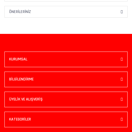
ÖNERILERINIZ
KURUMSAL
BİLGİLENDİRME
ÜYELİK VE ALIŞVERİŞ
KATEGORİLER