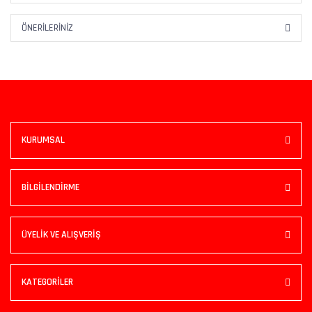
ÖNERILERINIZ
KURUMSAL
BİLGİLENDİRME
ÜYELİK VE ALIŞVERİŞ
KATEGORİLER