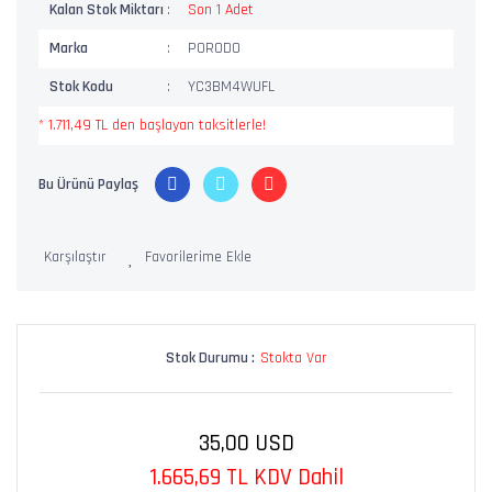
Kalan Stok Miktarı
Son 1 Adet
Marka
PORODO
Stok Kodu
YC3BM4WUFL
* 1.711,49 TL den başlayan taksitlerle!
Bu Ürünü Paylaş
Karşılaştır
Stok Durumu :
Stokta Var
35,00 USD
1.665,69 TL KDV Dahil