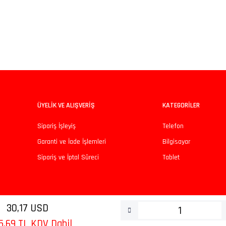
iz gördüğünüz noktaları öneri formunu kullanarak tarafımıza iletebilirsiniz.
Bu ürüne ilk yorumu siz yapın!
Yorum Yaz
ÜYELİK VE ALIŞVERİŞ
KATEGORİLER
Sipariş İşleyiş
Telefon
Garanti ve İade İşlemleri
Bilgisayar
Sipariş ve İptal Süreci
Tablet
Gönder
30,17 USD
5,69 TL KDV Dahil