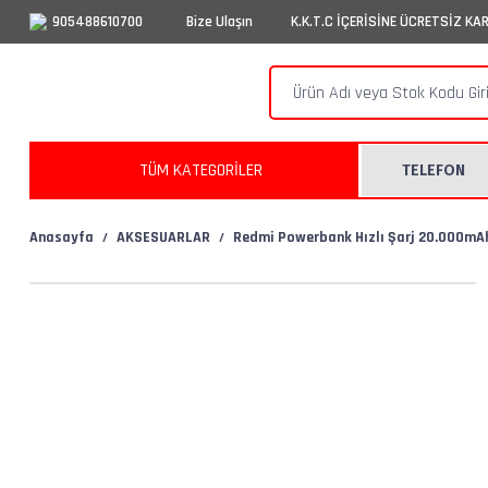
905488610700
Bize Ulaşın
K.K.T.C İÇERİSİNE ÜCRETSİZ KA
TÜM KATEGORİLER
TELEFON
Anasayfa
AKSESUARLAR
Redmi Powerbank Hızlı Şarj 20.000mA