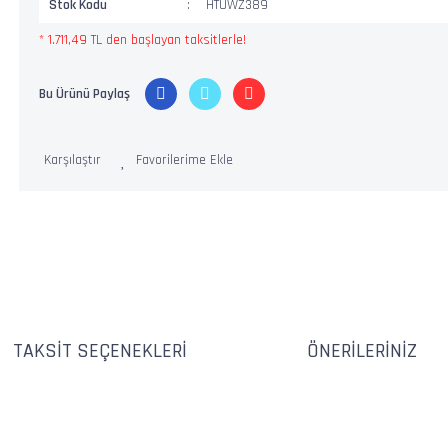
Stok Kodu
HTUWZ389
* 1.711,49 TL den başlayan taksitlerle!
Bu Ürünü Paylaş
Karşılaştır
TAKSIT SEÇENEKLERI
ÖNERILERINIZ