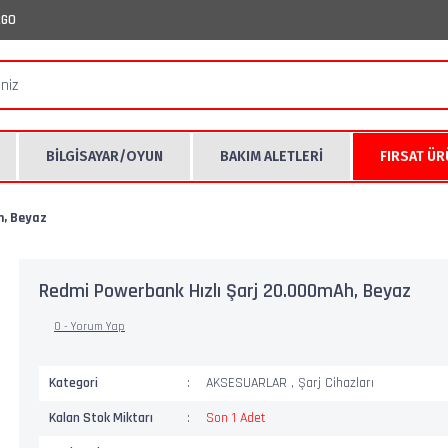
RGO
BİLGİSAYAR/OYUN
BAKIM ALETLERİ
FIRSAT Ü
h, Beyaz
Redmi Powerbank Hızlı Şarj 20.000mAh, Beyaz
0 - Yorum Yap
Kategori
AKSESUARLAR
,
Şarj Cihazları
Kalan Stok Miktarı
Son 1 Adet