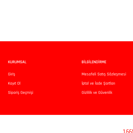
Bu ürünün fiyat bilgisi, resim, ürün açıklamalarında ve diğer konularda yeters
Görüş ve önerileriniz için teşekkür ederiz.
Ürün resmi kalitesiz, bozuk veya görüntülenemiyor.
Ürün açıklamasında eksik bilgiler bulunuyor.
Ürün bilgilerinde hatalar bulunuyor.
KURUMSAL
BİLGİLENDİRME
Ürün fiyatı diğer sitelerden daha pahalı.
Giriş
Mesafeli Satış Sözleşmesi
Bu ürüne benzer farklı alternatifler olmalı.
Kayıt Ol
İptal ve İade Şartları
Sipariş Geçmişi
Gizlilik ve Güvenlik
Sosyal Medyada Bizi Takip Edin
1.66