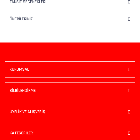
TAKSIT SEÇENEKLERI
ÖNERILERINIZ
KURUMSAL
BİLGİLENDİRME
ÜYELİK VE ALIŞVERİŞ
KATEGORİLER