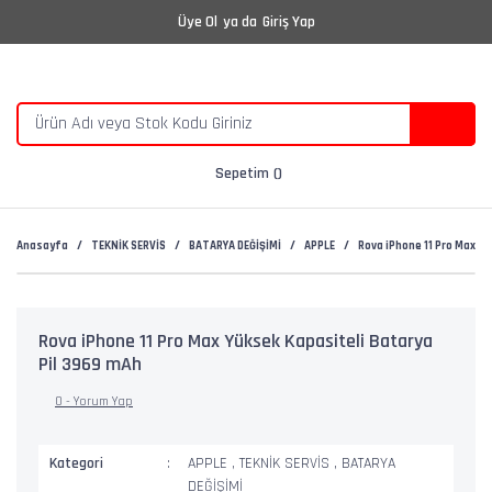
Üye Ol
ya da
Giriş Yap
Sepetim
Anasayfa
TEKNİK SERVİS
BATARYA DEĞİŞİMİ
APPLE
Rova iPhone 11 Pro Max Yü
Rova iPhone 11 Pro Max Yüksek Kapasiteli Batarya
Pil 3969 mAh
0 - Yorum Yap
Kategori
APPLE
,
TEKNİK SERVİS
,
BATARYA
DEĞİŞİMİ