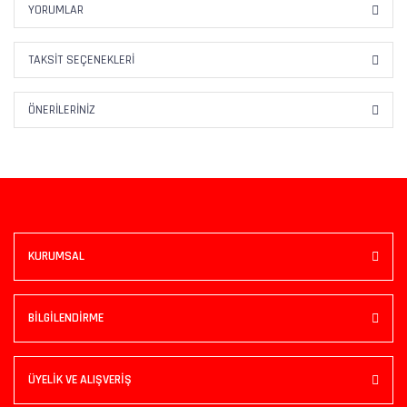
YORUMLAR
TAKSIT SEÇENEKLERI
ÖNERILERINIZ
KURUMSAL
BİLGİLENDİRME
ÜYELİK VE ALIŞVERİŞ