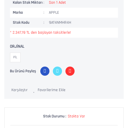
Kalan Stok Miktarı
Son 1 Adet
Marka
APPLE
Stok Kodu
9AT4NMHR4H
* 2.347,19 TL den başlayan taksitlerle!
ORJİNAL
PİL
Bu Ürünü Paylaş
Karşılaştır
Stok Durumu :
Stokta Var