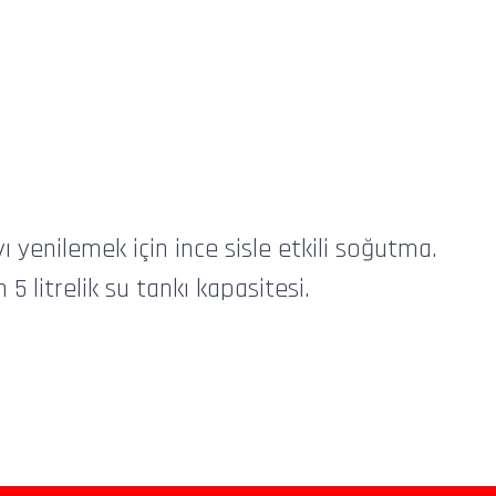
ı yenilemek için ince sisle etkili soğutma.
 litrelik su tankı kapasitesi.
iz gördüğünüz noktaları öneri formunu kullanarak tarafımıza iletebilirsiniz.
Bu ürüne ilk yorumu siz yapın!