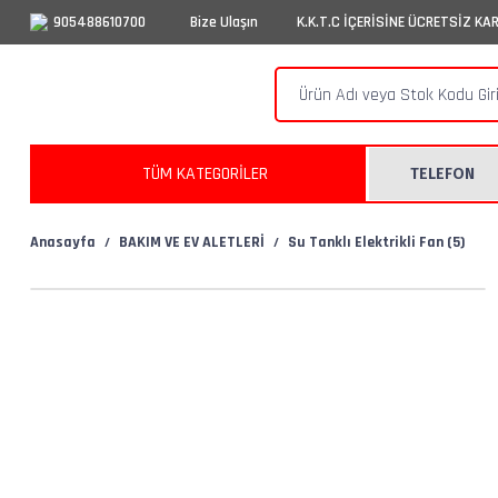
905488610700
Bize Ulaşın
K.K.T.C İÇERİSİNE ÜCRETSİZ KA
TÜM KATEGORİLER
TELEFON
Anasayfa
BAKIM VE EV ALETLERİ
Su Tanklı Elektrikli Fan (5)