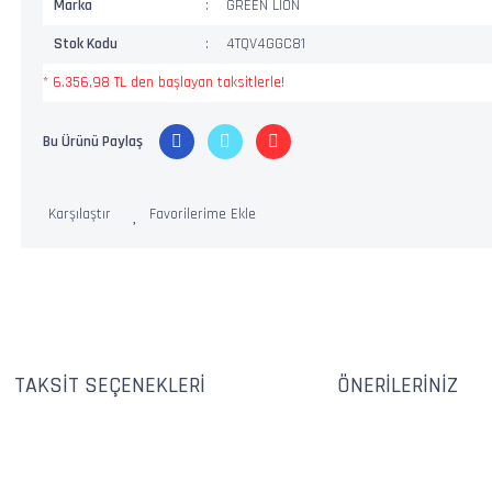
Marka
GREEN LION
Stok Kodu
4TQV4GGC81
* 6.356,98 TL den başlayan taksitlerle!
Bu Ürünü Paylaş
Karşılaştır
TAKSIT SEÇENEKLERI
ÖNERILERINIZ