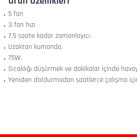
Ürün Özellikleri
5 fan
3 fan hızı
7,5 saate kadar zamanlayıcı.
Uzaktan kumanda.
75W.
Sıcaklığı düşürmek ve dakikalar içinde havay
Yeniden doldurmadan saatlerce çalışma için 5
Bu ürünün fiyat bilgisi, resim, ürün açıklamalarında ve diğer konularda yeters
Görüş ve önerileriniz için teşekkür ederiz.
Ürün resmi kalitesiz, bozuk veya görüntülenemiyor.