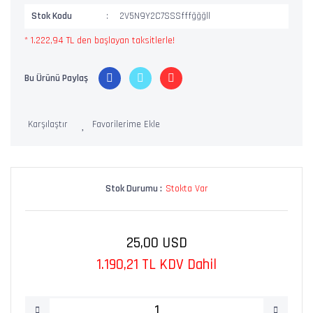
Stok Kodu
2V5N9Y2C7SSSfffğğğll
* 1.222,94 TL den başlayan taksitlerle!
Bu Ürünü Paylaş
Karşılaştır
Stok Durumu :
Stokta Var
25,00 USD
1.190,21 TL KDV Dahil