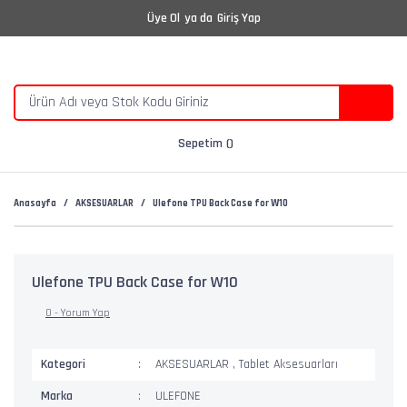
Üye Ol
ya da
Giriş Yap
Sepetim
Anasayfa
AKSESUARLAR
Ulefone TPU Back Case for W10
Ulefone TPU Back Case for W10
0 - Yorum Yap
Kategori
AKSESUARLAR
,
Tablet Aksesuarları
Marka
ULEFONE