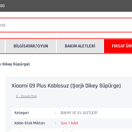
RGO
BİLGİSAYAR/OYUN
BAKIM ALETLERİ
FIRSAT Ü
lı Dikey Süpürge)
Xiaomi G9 Plus Kablosuz (Şarjlı Dikey Süpürge)
0 - Yorum Yap
Kategori
BAKIM VE EV ALETLERİ
Kalan Stok Miktarı
Son 1 Adet