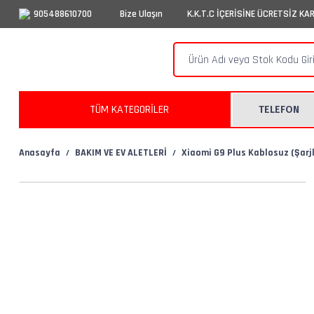
905488610700
Bize Ulaşın
K.K.T.C İÇERİSİNE ÜCRETSİZ KA
TÜM KATEGORİLER
TELEFON
Anasayfa
BAKIM VE EV ALETLERİ
Xiaomi G9 Plus Kablosuz (Şarj