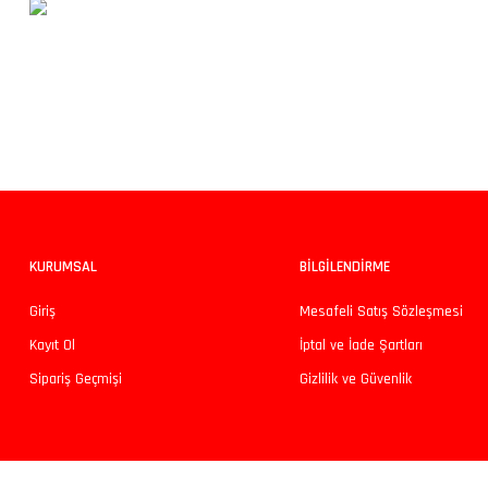
Bu ürünün fiyat bilgisi, resim, ürün açıklamalarında ve diğer konularda yeters
Görüş ve önerileriniz için teşekkür ederiz.
Ürün resmi kalitesiz, bozuk veya görüntülenemiyor.
Ürün açıklamasında eksik bilgiler bulunuyor.
Ürün bilgilerinde hatalar bulunuyor.
KURUMSAL
BİLGİLENDİRME
Ürün fiyatı diğer sitelerden daha pahalı.
Giriş
Mesafeli Satış Sözleşmesi
Bu ürüne benzer farklı alternatifler olmalı.
Kayıt Ol
İptal ve İade Şartları
Sipariş Geçmişi
Gizlilik ve Güvenlik