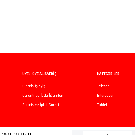
iz gördüğünüz noktaları öneri formunu kullanarak tarafımıza iletebilirsiniz.
Bu ürüne ilk yorumu siz yapın!
Yorum Yaz
ÜYELİK VE ALIŞVERİŞ
KATEGORİLER
Sipariş İşleyiş
Telefon
Garanti ve İade İşlemleri
Bilgisayar
Sipariş ve İptal Süreci
Tablet
Gönder