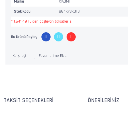
Marka
XİAOMİ
Stok Kodu
864KY3KQTG
* 1.641,49 TL den başlayan taksitlerle!
Bu Ürünü Paylaş
Karşılaştır
TAKSIT SEÇENEKLERI
ÖNERILERINIZ