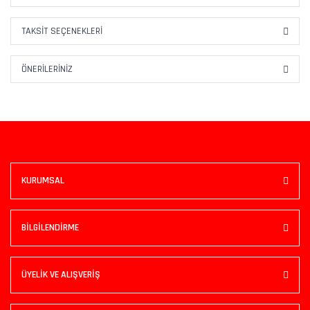
TAKSIT SEÇENEKLERI
ÖNERILERINIZ
KURUMSAL
BİLGİLENDİRME
ÜYELİK VE ALIŞVERİŞ