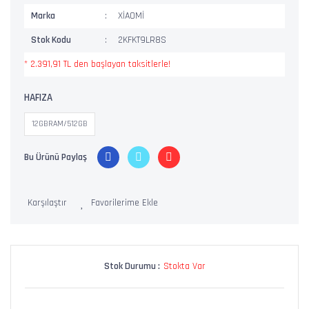
Marka
XİAOMİ
Stok Kodu
2KFKT9LR8S
* 2.391,91 TL den başlayan taksitlerle!
HAFIZA
12GBRAM/512GB
Bu Ürünü Paylaş
Karşılaştır
Stok Durumu :
Stokta Var