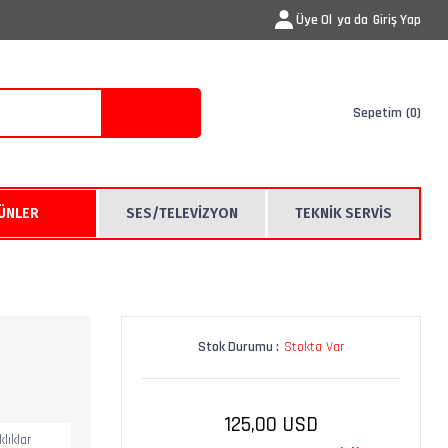
Üye Ol
ya da
Giriş Yap
Sepetim
0
RÜNLER
SES/TELEVİZYON
TEKNİK SERVİS
Stok Durumu :
Stokta Var
125,00 USD
lıklar