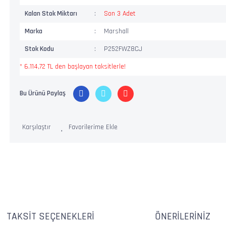
Kalan Stok Miktarı
Son 3 Adet
Marka
Marshall
Stok Kodu
P252FWZ8CJ
* 6.114,72 TL den başlayan taksitlerle!
Bu Ürünü Paylaş
Karşılaştır
TAKSIT SEÇENEKLERI
ÖNERILERINIZ