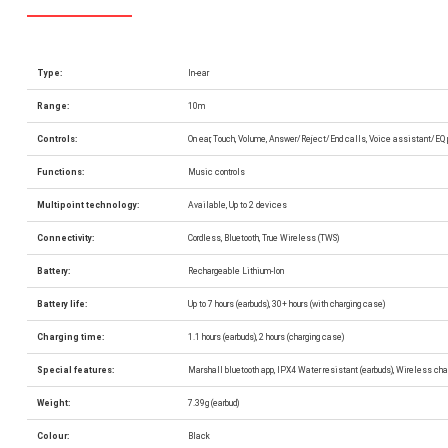
Type:
In-ear
Range:
10m
Controls:
On ear, Touch, Volume, Answer/Reject/End calls, Voice assistant/EQ
Functions:
Music controls
Multipoint technology:
Available, Up to 2 devices
Connectivity:
Cordless, Bluetooth, True Wireless (TWS)
Battery:
Rechargeable Lithium-Ion
Battery life:
Up to 7 hours (earbuds), 30+ hours (with charging case)
Charging time:
1.1 hours (earbuds), 2 hours (charging case)
Special features:
Marshall bluetooth app, IPX4 Water resistant (earbuds), Wireless char
Weight:
7.39g (earbud)
Colour:
Black