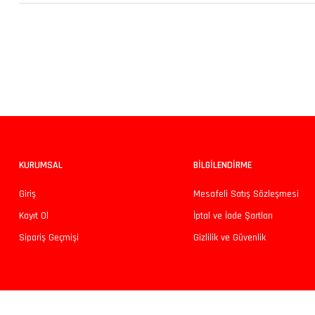
Bu ürünün fiyat bilgisi, resim, ürün açıklamalarında ve diğer konularda yeters
Görüş ve önerileriniz için teşekkür ederiz.
Ürün resmi kalitesiz, bozuk veya görüntülenemiyor.
Ürün açıklamasında eksik bilgiler bulunuyor.
Ürün bilgilerinde hatalar bulunuyor.
KURUMSAL
BİLGİLENDİRME
Ürün fiyatı diğer sitelerden daha pahalı.
Giriş
Mesafeli Satış Sözleşmesi
Bu ürüne benzer farklı alternatifler olmalı.
Kayıt Ol
İptal ve İade Şartları
Sipariş Geçmişi
Gizlilik ve Güvenlik