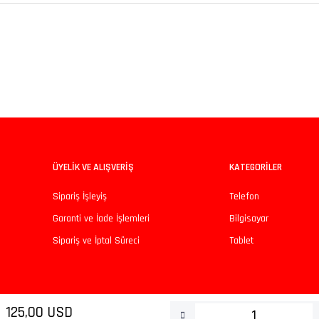
iz gördüğünüz noktaları öneri formunu kullanarak tarafımıza iletebilirsiniz.
Bu ürüne ilk yorumu siz yapın!
Yorum Yaz
ÜYELİK VE ALIŞVERİŞ
KATEGORİLER
Sipariş İşleyiş
Telefon
Garanti ve İade İşlemleri
Bilgisayar
Sipariş ve İptal Süreci
Tablet
Gönder
125,00 USD