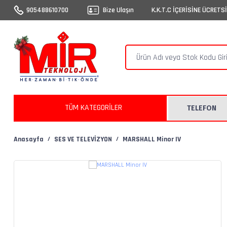
905488610700
Bize Ulaşın
K.K.T.C İÇERİSİNE ÜCRETS
TÜM KATEGORİLER
TELEFON
Anasayfa
SES VE TELEVİZYON
MARSHALL Minor IV