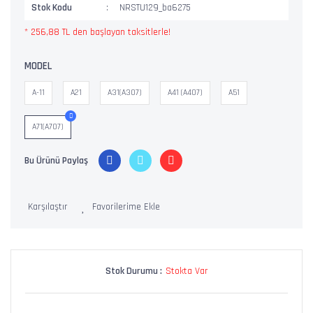
Stok Kodu
NRSTU129_ba6275
* 256,88 TL den başlayan taksitlerle!
MODEL
A-11
A21
A31(A307)
A41 (A407)
A51
A71(A707)
Bu Ürünü Paylaş
Karşılaştır
Stok Durumu :
Stokta Var