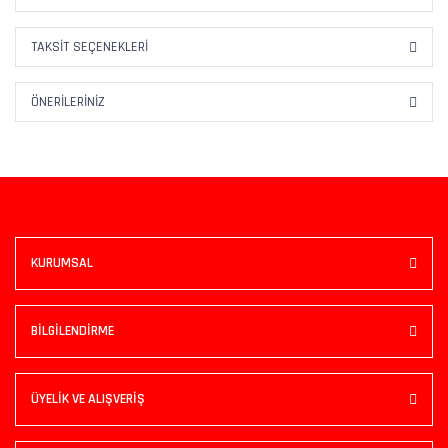
TAKSIT SEÇENEKLERI
ÖNERILERINIZ
KURUMSAL
BİLGİLENDİRME
ÜYELİK VE ALIŞVERİŞ