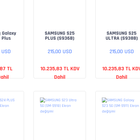
 Galaxy
SAMSUNG S25
SAMSUNG S25
 Plus
PLUS (S936B)
ULTRA (S938B)
4/64GB
Ekran değişimi
Ekran değişimi
0 USD
215,00 USD
215,00 USD
,87 TL
10.235,83 TL KDV
10.235,83 TL KD
ahil
Dahil
Dahil