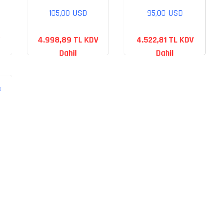
değişimi
değişimi
105,00 USD
95,00 USD
4.998,89 TL KDV
4.522,81 TL KDV
Dahil
Dahil