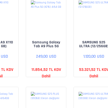
A9 X110
Samsung Galaxy
SAMSUNG S25
 GB)
Tab A9 Plus 5G
ULTRA (12/256GB
(X216) 4/64 GB
0 USD
249,00 USD
1.120,00 USD
 TL KDV
11.854,52 TL KDV
53.321,52 TL KD
il
Dahil
Dahil