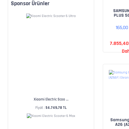
S10 SM-G970 (1)
Sponsor Ürünler
S20 SM-G981 (1)
SAMSUN
PLUS 5
S8 SM-G950 (1)
S931) 
deği
165,0
S9 SM-G960 (1)
7.855,40
Dah
Xiaomi Electric Scoo ...
Fiyat :
54.749,78 TL
Samsung
A26 (A