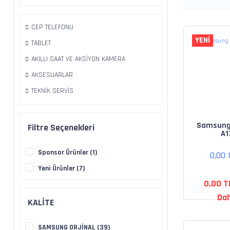
CEP TELEFONU
YENİ
TABLET
AKILLI SAAT VE AKSİYON KAMERA
AKSESUARLAR
TEKNİK SERVİS
Samsung
Filtre Seçenekleri
A1
Sponsor Ürünler (1)
0,00
Yeni Ürünler (7)
0,00 T
Dah
KALİTE
SAMSUNG ORJİNAL (39)