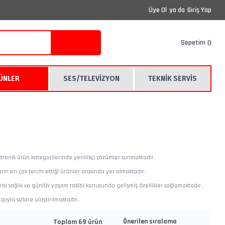
Üye Ol
ya da
Giriş Yap
Sepetim
RÜNLER
SES/TELEVİZYON
TEKNİK SERVİS
ktronik ürün kategorilerinde yenilikçi çözümler sunmaktadır.
rın en çok tercih ettiği ürünler arasında yer almaktadır.
si sağlık ve günlük yaşam takibi konusunda gelişmiş özellikler sağlamaktadır.
ıyla sizlere ulaştırılmaktadır.
Toplam 69 ürün