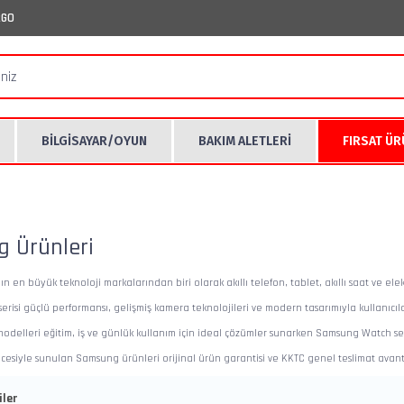
RGO
BİLGİSAYAR/OYUN
BAKIM ALETLERİ
FIRSAT Ü
 Ürünleri
en büyük teknoloji markalarından biri olarak akıllı telefon, tablet, akıllı saat ve ele
risi güçlü performansı, gelişmiş kamera teknolojileri ve modern tasarımıyla kullanıcıla
delleri eğitim, iş ve günlük kullanım için ideal çözümler sunarken Samsung Watch seri
esiyle sunulan Samsung ürünleri orijinal ürün garantisi ve KKTC genel teslimat avantaj
ler