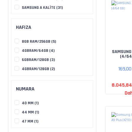
SAMSUNG A KALİTE (31)
HAFIZA
8GB RAM/256GB (5)
4GBRAM/64GB (4)
SAMSUNG 
(4/64
6GBRAM/128GB (3)
169,0
4GBRAM/128GB (2)
256 GB (1)
8.045,84
512 GB (1)
NUMARA
Dah
8GB RAM/128GB (1)
40 MM (1)
44 MM (1)
47 MM (1)