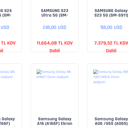
G S24
SAMSUNG S23
SAMSUNG Galaxy
G (SM-
Ultra 5G (SM-
S23 5G (SM-S911
Ekran
S918) Ekran
Ekran değişimi
şimi
değişimi
0 USD
245,00 USD
155,00 USD
 TL KDV
11.664,08 TL KDV
7.379,32 TL KDV
il
Dahil
Dahil
 Galaxy
Samsung Galaxy
Samsung Galaxy
266F)
A16 (A166F) Ekran
A06 /06S (A065)