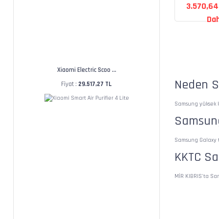
3.570,64
Dah
Xiaomi Electric Scoo ...
Neden S
Fiyat :
29.517,27 TL
Samsung yüksek ka
Samsung
Samsung Galaxy te
KKTC Sa
MİR KIBRIS'ta Sams