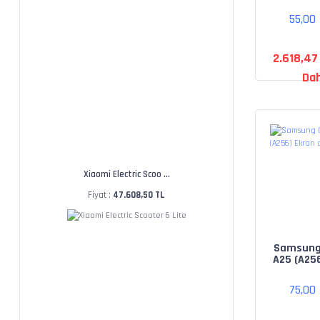
Ekran d
55,00
2.618,47
Dah
Xiaomi Electric Scoo ...
Fiyat :
47.608,50 TL
Samsung
A25 (A25
deği
75,00