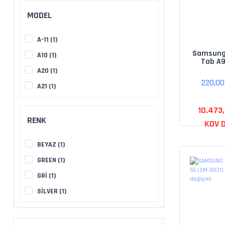
MODEL
A-11 (1)
Samsung
A10 (1)
Tab A9
(X210) 
A20 (1)
220,0
A21 (1)
A30 (1)
10.473
A31(A307) (1)
RENK
KDV D
A40 (1)
BEYAZ (1)
A41 (A407) (1)
GREEN (1)
A50 (1)
GRİ (1)
A51 (1)
SİLVER (1)
A70 (1)
A71(A707) (1)