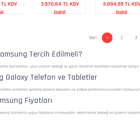
 TL KDV
3.570,64 TL KDV
3.094,55 TL KD
il
Dahil
Dahil
1
2
3
amsung Tercih Edilmeli?
lite standartları, uzun yazılım desteği ve güçlü donanım özellikleri sayesinde dünya 
 Galaxy Telefon ve Tabletler
lefon modelleri gelişmiş kamera sistemleri ve yüksek performans sunarken Samsung tab
msung Fiyatları
ung ürünlerini uygun fiyatlarla inceleyebilir, teknik servis desteği ve güvenli alışveriş 