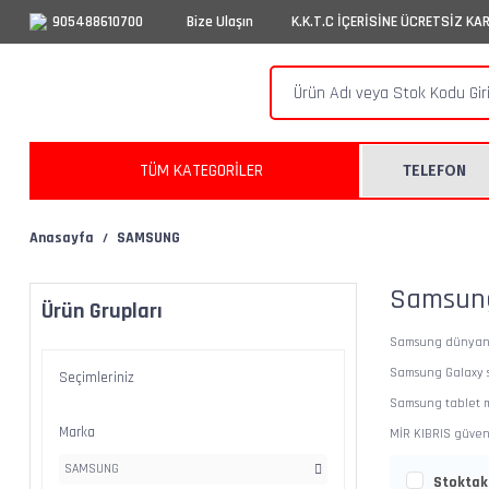
905488610700
Bize Ulaşın
K.K.T.C İÇERİSİNE ÜCRETSİZ KA
TÜM KATEGORİLER
TELEFON
Anasayfa
SAMSUNG
Samsung
Ürün Grupları
Samsung dünyanın 
Samsung Galaxy se
Seçimleriniz
Samsung tablet mo
Marka
MİR KIBRIS güvenc
SAMSUNG
Stoktaki