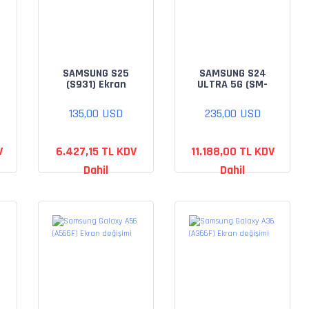
SAMSUNG S25
SAMSUNG S24
(S931) Ekran
ULTRA 5G (SM-
değişimi
S931) Ekran
değişimi
135,00 USD
235,00 USD
V
6.427,15 TL KDV
11.188,00 TL KDV
Dahil
Dahil