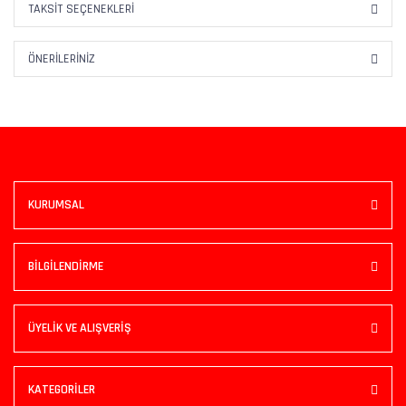
TAKSIT SEÇENEKLERI
ÖNERILERINIZ
KURUMSAL
BİLGİLENDİRME
ÜYELİK VE ALIŞVERİŞ
KATEGORİLER