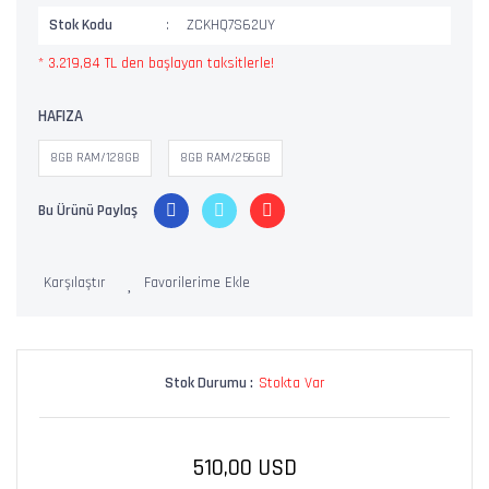
Stok Kodu
ZCKHQ7S62UY
* 3.219,84 TL den başlayan taksitlerle!
HAFIZA
8GB RAM/128GB
8GB RAM/256GB
Bu Ürünü Paylaş
Karşılaştır
Stok Durumu :
Stokta Var
510,00 USD