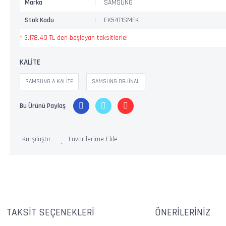
Marka
SAMSUNG
Stok Kodu
EK54T1SMFK
* 3.178,49 TL den başlayan taksitlerle!
KALİTE
SAMSUNG A KALİTE
SAMSUNG ORJİNAL
Bu Ürünü Paylaş
Karşılaştır
TAKSIT SEÇENEKLERI
ÖNERILERINIZ