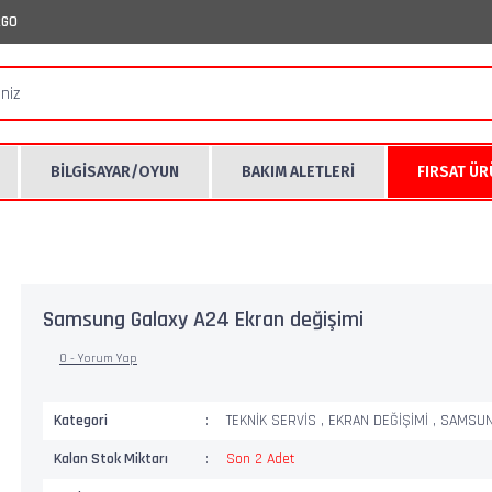
RGO
BİLGİSAYAR/OYUN
BAKIM ALETLERİ
FIRSAT Ü
Samsung Galaxy A24 Ekran değişimi
0 - Yorum Yap
Kategori
TEKNİK SERVİS
,
EKRAN DEĞİŞİMİ
,
SAMSU
Kalan Stok Miktarı
Son 2 Adet