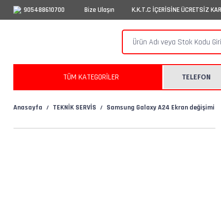
905488610700
Bize Ulaşın
K.K.T.C İÇERİSİNE ÜCRETSİZ KA
TÜM KATEGORİLER
TELEFON
Anasayfa
TEKNİK SERVİS
Samsung Galaxy A24 Ekran değişimi