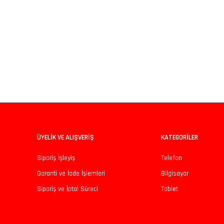
iz gördüğünüz noktaları öneri formunu kullanarak tarafımıza iletebilirsiniz.
Bu ürüne ilk yorumu siz yapın!
Yorum Yaz
ÜYELİK VE ALIŞVERİŞ
KATEGORİLER
Sipariş İşleyiş
Telefon
Garanti ve İade İşlemleri
Bilgisayar
Sipariş ve İptal Süreci
Tablet