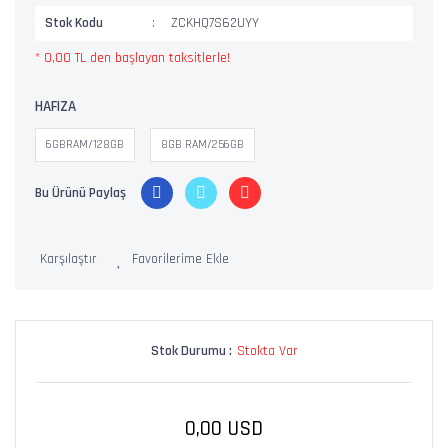
Stok Kodu
ZCKHQ7S62UYY
* 0,00 TL den başlayan taksitlerle!
HAFIZA
6GBRAM/128GB
8GB RAM/256GB
Bu Ürünü Paylaş
Karşılaştır
Stok Durumu :
Stokta Var
0,00 USD