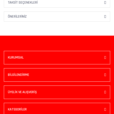
TAKSIT SEÇENEKLERI
ÖNERILERINIZ
KURUMSAL
BİLGİLENDİRME
ÜYELİK VE ALIŞVERİŞ
KATEGORİLER