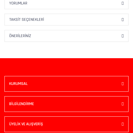
YORUMLAR
TAKSIT SEÇENEKLERI
ÖNERILERINIZ
KURUMSAL
BİLGİLENDİRME
ÜYELİK VE ALIŞVERİŞ