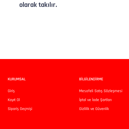
olarak takılır.
Bu ürünün fiyat bilgisi, resim, ürün açıklamalarında ve diğer konularda yeters
Görüş ve önerileriniz için teşekkür ederiz.
Ürün resmi kalitesiz, bozuk veya görüntülenemiyor.
Ürün açıklamasında eksik bilgiler bulunuyor.
Ürün bilgilerinde hatalar bulunuyor.
KURUMSAL
BİLGİLENDİRME
Ürün fiyatı diğer sitelerden daha pahalı.
Giriş
Mesafeli Satış Sözleşmesi
Bu ürüne benzer farklı alternatifler olmalı.
Kayıt Ol
İptal ve İade Şartları
Sipariş Geçmişi
Gizlilik ve Güvenlik