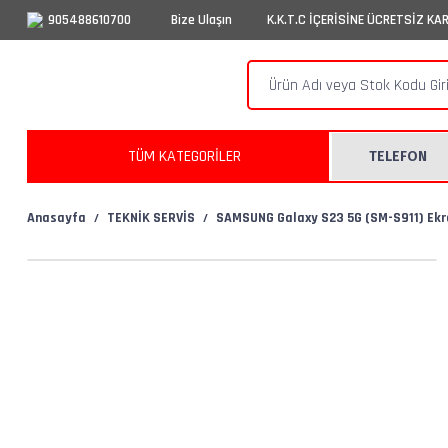
905488610700
Bize Ulaşın
K.K.T.C İÇERİSİNE ÜCRETSİZ KA
TÜM KATEGORİLER
TELEFON
Anasayfa
TEKNİK SERVİS
SAMSUNG Galaxy S23 5G (SM-S911) Ekr