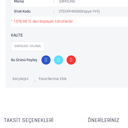
Marka
SAMSUNG
Stok Kodu
27SXXP4N3W(Kopya-YYX)
* 7.579,48 TL den başlayan taksitlerle!
KALİTE
SAMSUNG ORJİNAL
Bu Ürünü Paylaş
Karşılaştır
TAKSIT SEÇENEKLERI
ÖNERILERINIZ