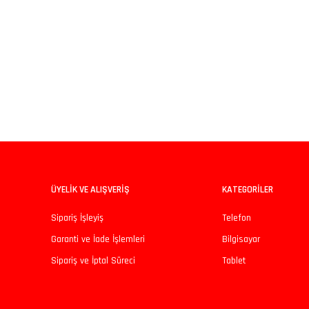
iz gördüğünüz noktaları öneri formunu kullanarak tarafımıza iletebilirsiniz.
Bu ürüne ilk yorumu siz yapın!
Yorum Yaz
ÜYELİK VE ALIŞVERİŞ
KATEGORİLER
Sipariş İşleyiş
Telefon
Garanti ve İade İşlemleri
Bilgisayar
Sipariş ve İptal Süreci
Tablet