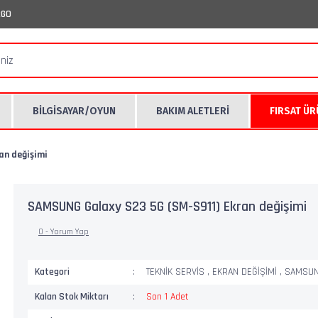
RGO
BİLGİSAYAR/OYUN
BAKIM ALETLERİ
FIRSAT Ü
an değişimi
SAMSUNG Galaxy S23 5G (SM-S911) Ekran değişimi
0 - Yorum Yap
Kategori
TEKNİK SERVİS
,
EKRAN DEĞİŞİMİ
,
SAMSU
Kalan Stok Miktarı
Son 1 Adet