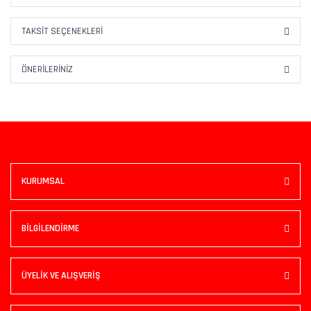
TAKSIT SEÇENEKLERI
ÖNERILERINIZ
KURUMSAL
BİLGİLENDİRME
ÜYELİK VE ALIŞVERİŞ