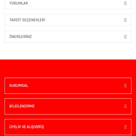
YORUMLAR
TAKSIT SEÇENEKLERI
ÖNERILERINIZ
KURUMSAL
BİLGİLENDİRME
ÜYELİK VE ALIŞVERİŞ