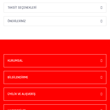
TAKSIT SEÇENEKLERI
ÖNERILERINIZ
KURUMSAL
BİLGİLENDİRME
ÜYELİK VE ALIŞVERİŞ