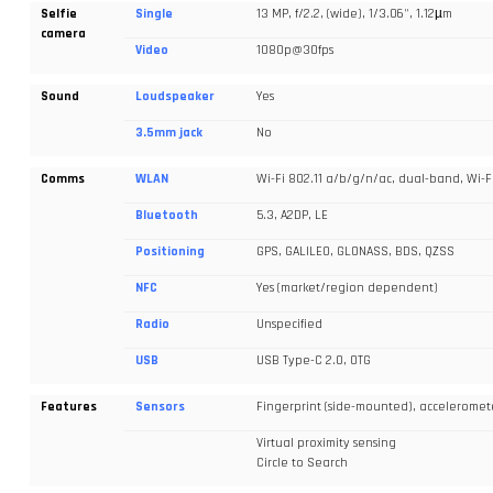
Selfie
Single
13 MP, f/2.2, (wide), 1/3.06", 1.12µm
camera
Video
1080p@30fps
Sound
Loudspeaker
Yes
3.5mm jack
No
Comms
WLAN
Wi-Fi 802.11 a/b/g/n/ac, dual-band, Wi-Fi
Bluetooth
5.3, A2DP, LE
Positioning
GPS, GALILEO, GLONASS, BDS, QZSS
NFC
Yes (market/region dependent)
Radio
Unspecified
USB
USB Type-C 2.0, OTG
Features
Sensors
Fingerprint (side-mounted), acceleromet
Virtual proximity sensing
Circle to Search