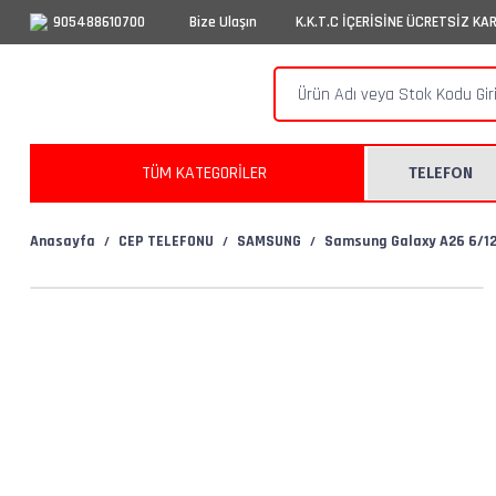
905488610700
Bize Ulaşın
K.K.T.C İÇERİSİNE ÜCRETSİZ KA
TÜM KATEGORİLER
TELEFON
Anasayfa
CEP TELEFONU
SAMSUNG
Samsung Galaxy A26 6/1