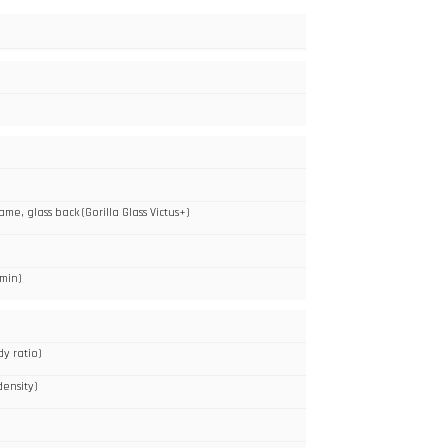
frame, glass back (Gorilla Glass Victus+)
 min)
y ratio)
density)