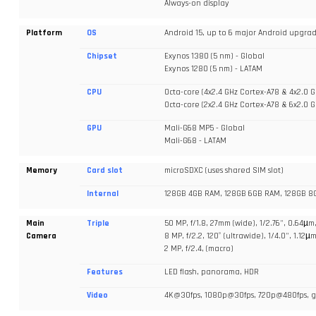
Always-on display
Platform
OS
Android 15, up to 6 major Android upgrad
Chipset
Exynos 1380 (5 nm) - Global
Exynos 1280 (5 nm) - LATAM
CPU
Octa-core (4x2.4 GHz Cortex-A78 & 4x2.0 G
Octa-core (2x2.4 GHz Cortex-A78 & 6x2.0 
GPU
Mali-G68 MP5 - Global
Mali-G68 - LATAM
Memory
Card slot
microSDXC (uses shared SIM slot)
Internal
128GB 4GB RAM, 128GB 6GB RAM, 128GB 8
Main
Triple
50 MP, f/1.8, 27mm (wide), 1/2.76", 0.64µm
Camera
8 MP, f/2.2, 120˚ (ultrawide), 1/4.0", 1.12µ
2 MP, f/2.4, (macro)
Features
LED flash, panorama, HDR
Video
4K@30fps, 1080p@30fps, 720p@480fps, g