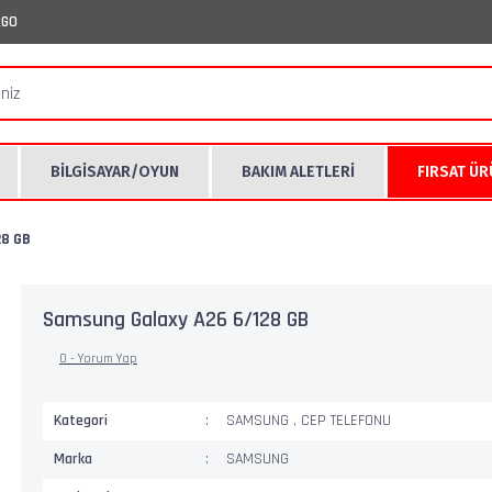
RGO
BİLGİSAYAR/OYUN
BAKIM ALETLERİ
FIRSAT Ü
28 GB
Samsung Galaxy A26 6/128 GB
0 - Yorum Yap
Kategori
SAMSUNG
,
CEP TELEFONU
Marka
SAMSUNG