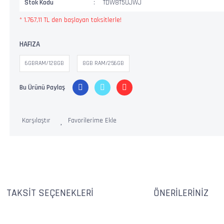
Stok Kodu
TDW8T5UJWJ
* 1.767,11 TL den başlayan taksitlerle!
HAFIZA
6GBRAM/128GB
8GB RAM/256GB
Bu Ürünü Paylaş
Karşılaştır
TAKSIT SEÇENEKLERI
ÖNERILERINIZ