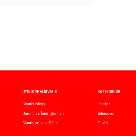
iz gördüğünüz noktaları öneri formunu kullanarak tarafımıza iletebilirsiniz.
Bu ürüne ilk yorumu siz yapın!
Yorum Yaz
ÜYELİK VE ALIŞVERİŞ
KATEGORİLER
Sipariş İşleyiş
Telefon
Garanti ve İade İşlemleri
Bilgisayar
Sipariş ve İptal Süreci
Tablet