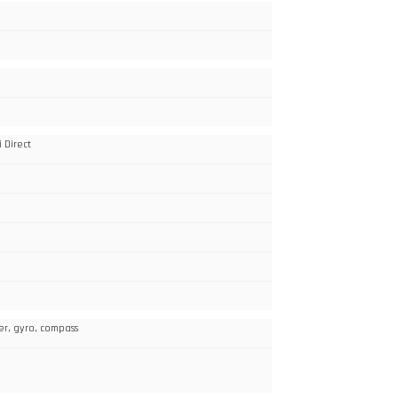
 Direct
er, gyro, compass