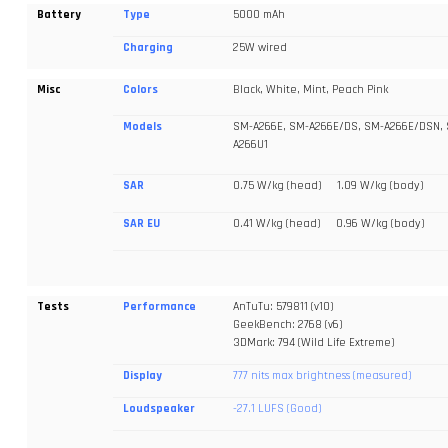
Battery
Type
5000 mAh
Charging
25W wired
Misc
Colors
Black, White, Mint, Peach Pink
Models
SM-A266E, SM-A266E/DS, SM-A266E/DSN,
A266U1
SAR
0.75 W/kg (head) 1.09 W/kg (body)
SAR EU
0.41 W/kg (head) 0.96 W/kg (body)
Tests
Performance
AnTuTu: 579811 (v10)
GeekBench: 2768 (v6)
3DMark: 794 (Wild Life Extreme)
Display
777 nits max brightness (measured)
Loudspeaker
-27.1 LUFS (Good)