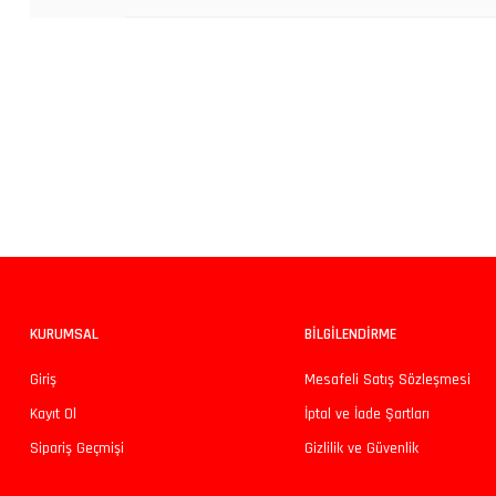
Bu ürünün fiyat bilgisi, resim, ürün açıklamalarında ve diğer konularda yeters
Görüş ve önerileriniz için teşekkür ederiz.
Ürün resmi kalitesiz, bozuk veya görüntülenemiyor.
Ürün açıklamasında eksik bilgiler bulunuyor.
Ürün bilgilerinde hatalar bulunuyor.
KURUMSAL
BİLGİLENDİRME
Ürün fiyatı diğer sitelerden daha pahalı.
Giriş
Mesafeli Satış Sözleşmesi
Bu ürüne benzer farklı alternatifler olmalı.
Kayıt Ol
İptal ve İade Şartları
Sipariş Geçmişi
Gizlilik ve Güvenlik