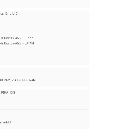
es, One UI 7
Hz Cortex-A55) - Global
GHz Cortex-A55) - LATAM
GB RAM, 256GB 8GB RAM
, PDAF, OIS
m
yro-EIS