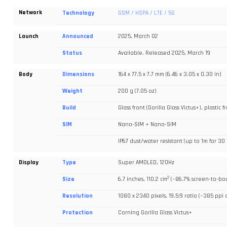
Network
Technology
GSM / HSPA / LTE / 5G
Launch
Announced
2025, March 02
Status
Available. Released 2025, March 19
Body
Dimensions
164 x 77.5 x 7.7 mm (6.46 x 3.05 x 0.30 in)
Weight
200 g (7.05 oz)
Build
Glass front (Gorilla Glass Victus+), plastic 
SIM
Nano-SIM + Nano-SIM
IP67 dust/water resistant (up to 1m for 30
Display
Type
Super AMOLED, 120Hz
2
Size
6.7 inches, 110.2 cm
(~86.7% screen-to-bod
Resolution
1080 x 2340 pixels, 19.5:9 ratio (~385 ppi 
Protection
Corning Gorilla Glass Victus+