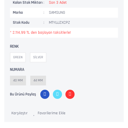
Kalan Stok Miktarı
Son 3 Adet
Marka
SAMSUNG
Stok Kodu
MTYUJZXCPZ
* 2.114,99 TL den başlayan taksitlerle!
RENK
GREEN
SİLVER
NUMARA
40 MM
44 MM
Bu Ürünü Paylaş
Karşılaştır