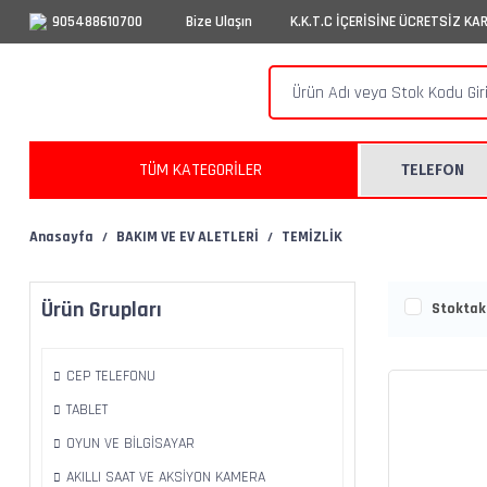
905488610700
Bize Ulaşın
K.K.T.C İÇERİSİNE ÜCRETSİZ KA
TÜM KATEGORİLER
TELEFON
Anasayfa
BAKIM VE EV ALETLERİ
TEMİZLİK
Ürün Grupları
Stoktaki
CEP TELEFONU
TABLET
OYUN VE BİLGİSAYAR
AKILLI SAAT VE AKSİYON KAMERA