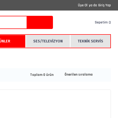
Üye Ol
ya da
Giriş Yap
Sepetim
RÜNLER
SES/TELEVİZYON
TEKNİK SERVİS
Toplam 0 ürün