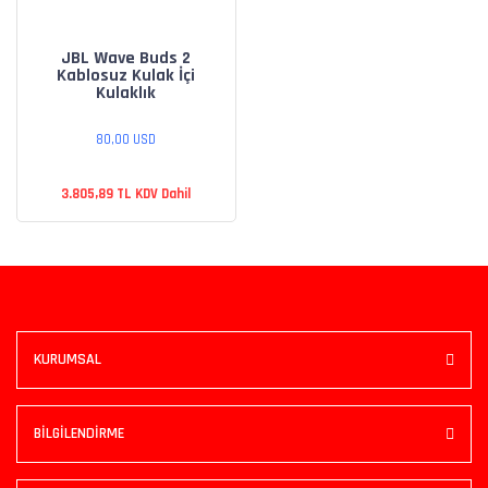
JBL Wave Buds 2
Kablosuz Kulak İçi
Kulaklık
80,00 USD
3.805,89 TL KDV Dahil
KURUMSAL
BİLGİLENDİRME